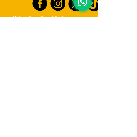
Política de Privacidade
Declaração de acessibilidade
Política de Envio
Termos e Condições
Política de Reembolso
© 2025 by Farmácia para Todos. Powered
and secured by
Wix